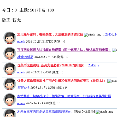
今日：0
|
主题: 50
|
排名: 188
版主: 暂无
忘记账号密码，链接失效，无法播放的请进此贴
...
2
3
4
5
6
..
1
admin
2018-10-23 13:17
135
浏览：
0
百度网盘解压方法视频在线观看（两个解压方法，请认真仔细查看）
晓晓的明哥
2018-8-1 17:18
36
浏览：
0
优美币充值说明_会员充值必看 (2018.10.2修订版)
...
2
3
4
5
6
..
7
admin
2017-11-30 17:40
61
浏览：
0
优美之家论坛推出推广用户注册和分享访问送优美币（2025.1.1）
娇娇公主
2024-12-17 14:29
0
浏览：
0
本站禁止一切敏感政治，预防诈骗，时政信息，打造纯绿色美脚社区
admin
2022-3-23 23:43
0
浏览：
0
禾未女王车内调剑奴黑丝高跟诱惑吃byt
- [售价
5
优美币]